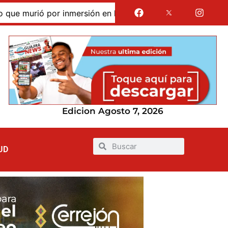
murió por inmersión en las dunas de Taroa; su cuerpo perma
Edicion Agosto 7, 2026
UD