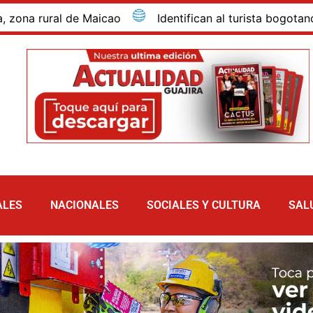
rural de Maicao
Identifican al turista bogotano que 
ALES
NACIONALES
SOCIALES Y CULTURA
SAL