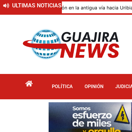
ULTIMAS NOTICIAS
o de descomposición en la antigua vía hacia Uribia, zona 
POLÍTICA
OPINIÓN
JUDICI