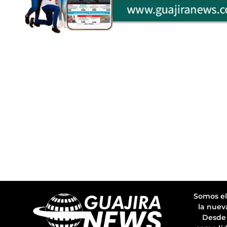
Somos el
la nuev
Desde 