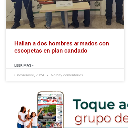
Hallan a dos hombres armados con
escopetas en plan candado
LEER MÁS»
8 noviembre, 2024
No hay comentarios