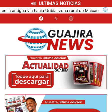
ULTIMAS NOTICIAS
ntigua vía hacia Uribia, zona rural de Maicao
Identi