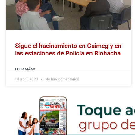
Sigue el hacinamiento en Caimeg y en
las estaciones de Policía en Riohacha
LEER MÁS»
14 abril, 2023
No hay comentarios