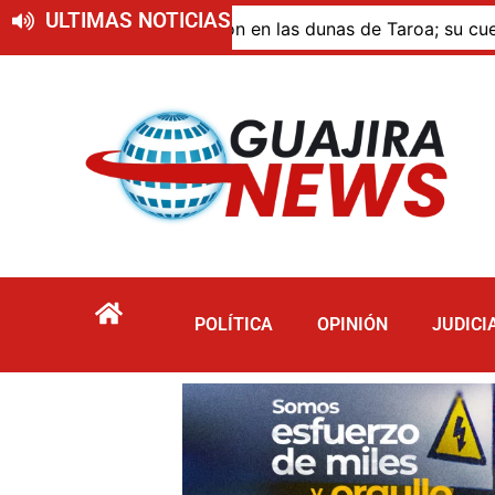
ULTIMAS NOTICIAS
ue murió por inmersión en las dunas de Taroa; su cuerpo p
POLÍTICA
OPINIÓN
JUDICI