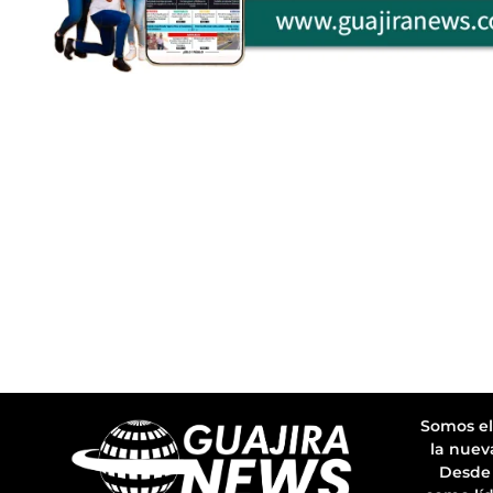
Somos el
la nuev
Desde 