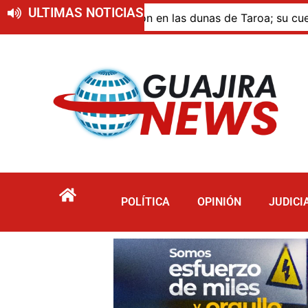
ULTIMAS NOTICIAS
ue murió por inmersión en las dunas de Taroa; su cuerpo pe
POLÍTICA
OPINIÓN
JUDICI