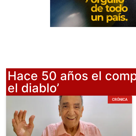
Hace 50 años el comp
el diablo’
CRÓNICA