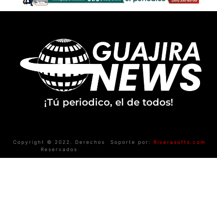
¡Tú periodico, el de todos!
Copyright © 2022. Derechos
Soporte por:
Riverasofts.com
Reservados