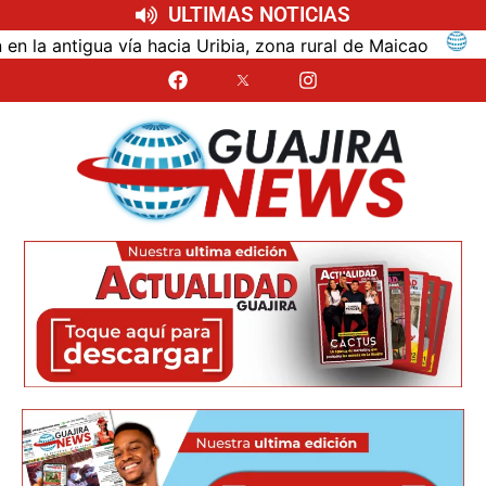
ULTIMAS NOTICIAS
ntigua vía hacia Uribia, zona rural de Maicao
Ident