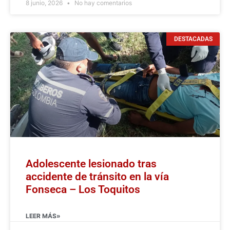
8 junio, 2026
No hay comentarios
DESTACADAS
Adolescente lesionado tras
accidente de tránsito en la vía
Fonseca – Los Toquitos
LEER MÁS»