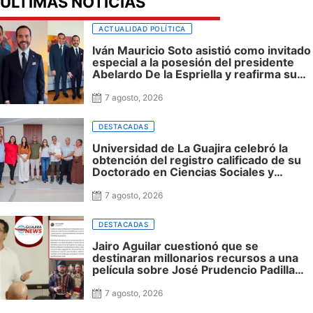
ÚLTIMAS NOTICIAS
ACTUALIDAD POLÍTICA
Iván Mauricio Soto asistió como invitado
especial a la posesión del presidente
Abelardo De la Espriella y reafirma su
cercanía con el nuevo Gobierno
7 agosto, 2026
DESTACADAS
Universidad de La Guajira celebró la
obtención del registro calificado de su
Doctorado en Ciencias Sociales y
reafirmó su apuesta por la investigación
con impacto regional
7 agosto, 2026
DESTACADAS
Jairo Aguilar cuestionó que se
destinaran millonarios recursos a una
película sobre José Prudencio Padilla
que nunca fue presentada en La Guajira
ni incluyó al departamento, mientras
7 agosto, 2026
siguen sin financiación las obras en su