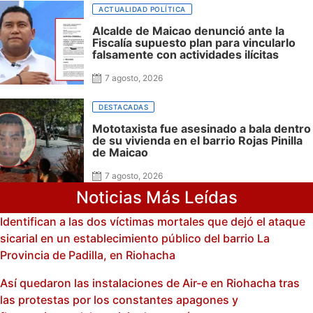
honor en Riohacha
ACTUALIDAD POLÍTICA
Alcalde de Maicao denunció ante la
Fiscalía supuesto plan para vincularlo
falsamente con actividades ilícitas
7 agosto, 2026
DESTACADAS
Mototaxista fue asesinado a bala dentro
de su vivienda en el barrio Rojas Pinilla
de Maicao
7 agosto, 2026
Noticias Más Leídas
Identifican a las dos víctimas mortales que dejó el ataque
sicarial en un establecimiento público del barrio La
Provincia de Padilla, en Riohacha
Así quedaron las instalaciones de Air-e en Riohacha tras
las protestas por los constantes apagones y