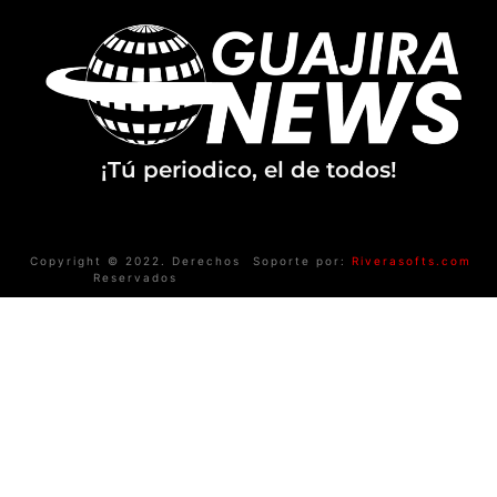
¡Tú periodico, el de todos!
Copyright © 2022. Derechos
Soporte por:
Riverasofts.com
Reservados