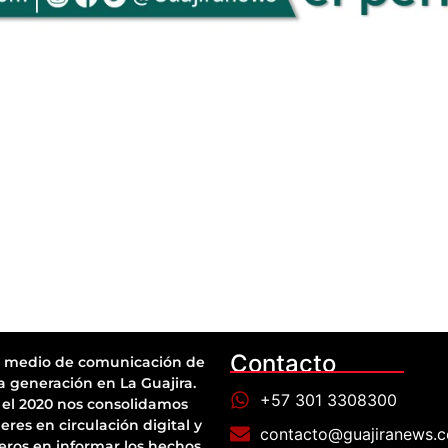
Contacto
 medio de comunicación de
a generación en La Guajira.
+57 301 3308300
el 2020 nos consolidamos
eres en circulación digital y
contacto@guajiranews.
eros en informar los hechos