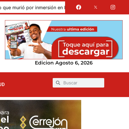
murió por inmersión en las dunas de Taroa; su cuerpo perma
Edicion Agosto 6, 2026
UD