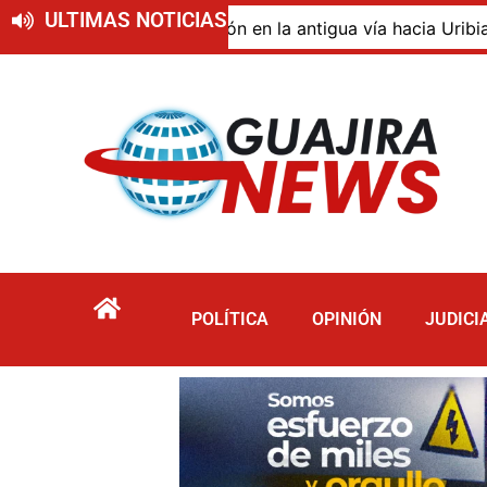
ULTIMAS NOTICIAS
o de descomposición en la antigua vía hacia Uribia, zona 
POLÍTICA
OPINIÓN
JUDICI