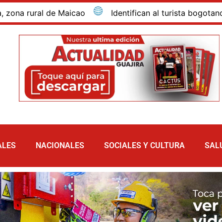
rural de Maicao
Identifican al turista bogotano que 
ALES
NACIONALES
SOCIALES Y CULTURA
SAL