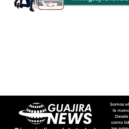
Somos el
la nuev
Desde 
como líd
los prim