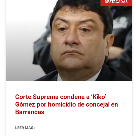
DESTACADAS
Corte Suprema condena a ‘Kiko’
Gómez por homicidio de concejal en
Barrancas
LEER MÁS»