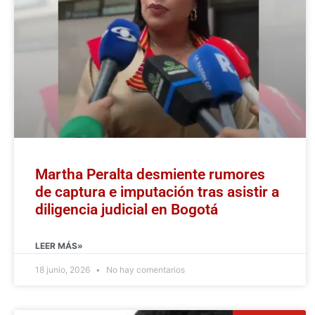
Martha Peralta desmiente rumores
de captura e imputación tras asistir a
diligencia judicial en Bogotá
LEER MÁS»
18 junio, 2026
No hay comentarios