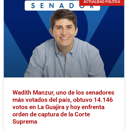
ACTUALIDAD POLÍTICA
Wadith Manzur, uno de los senadores
más votados del país, obtuvo 14.146
votos en La Guajira y hoy enfrenta
orden de captura de la Corte
Suprema