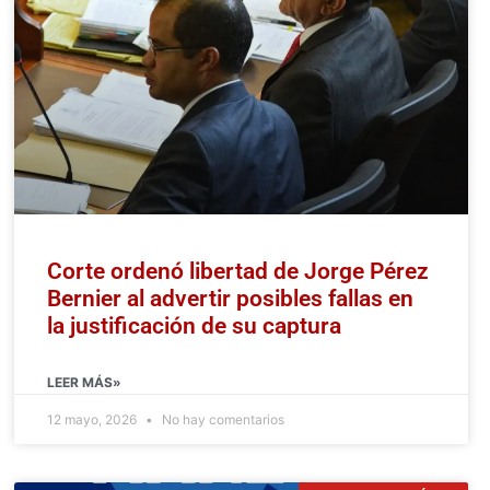
Corte ordenó libertad de Jorge Pérez
Bernier al advertir posibles fallas en
la justificación de su captura
LEER MÁS»
12 mayo, 2026
No hay comentarios