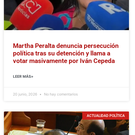
Martha Peralta denuncia persecución
política tras su detención y llama a
votar masivamente por Iván Cepeda
LEER MÁS»
20 junio, 2026
No hay comentarios
ACTUALIDAD POLÍTICA