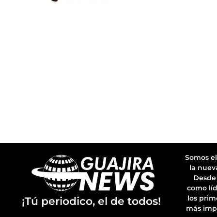
Somos el
la nuev
Desde 
como líd
los prim
¡Tú periodico, el de todos!
más imp