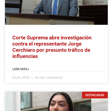
Corte Suprema abre investigación
contra el representante Jorge
Cerchiaro por presunto tráfico de
influencias
LEER MÁS»
9 julio, 2026
No hay comentarios
DESTACADAS