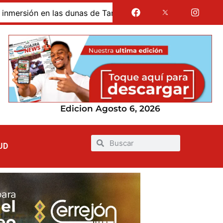
 dunas de Taroa; su cuerpo permanece en Riohacha a la espe
Edicion Agosto 6, 2026
UD