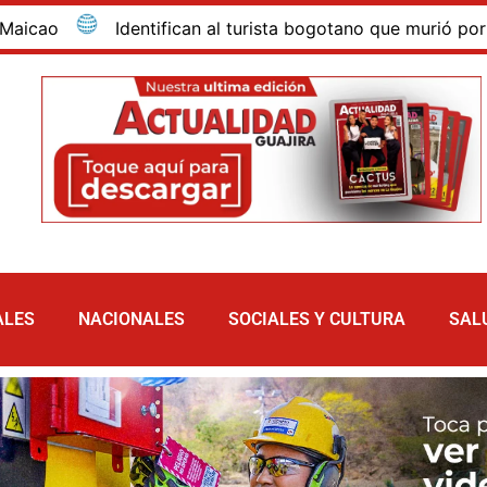
tifican al turista bogotano que murió por inmersión en las
ALES
NACIONALES
SOCIALES Y CULTURA
SAL