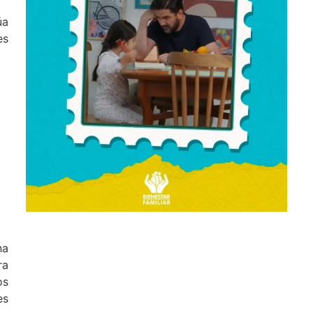
úa
es
na
ra
os
es