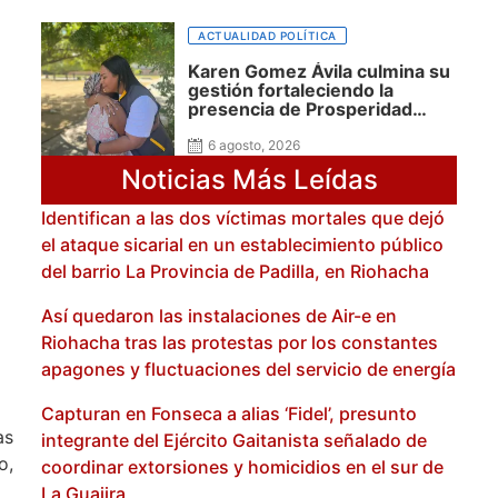
ACTUALIDAD POLÍTICA
Karen Gomez Ávila culmina su
gestión fortaleciendo la
presencia de Prosperidad
Social en La Guajira
6 agosto, 2026
Noticias Más Leídas
Identifican a las dos víctimas mortales que dejó
el ataque sicarial en un establecimiento público
del barrio La Provincia de Padilla, en Riohacha
Así quedaron las instalaciones de Air-e en
Riohacha tras las protestas por los constantes
apagones y fluctuaciones del servicio de energía
Capturan en Fonseca a alias ‘Fidel’, presunto
as
integrante del Ejército Gaitanista señalado de
o,
coordinar extorsiones y homicidios en el sur de
La Guajira