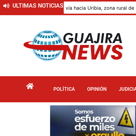
ULTIMAS NOTICIAS
antigua vía hacia Uribia, zona rural de Maicao
Iden
POLÍTICA
OPINIÓN
JUDICI