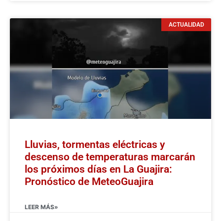
ACTUALIDAD
Lluvias, tormentas eléctricas y
descenso de temperaturas marcarán
los próximos días en La Guajira:
Pronóstico de MeteoGuajira
LEER MÁS»