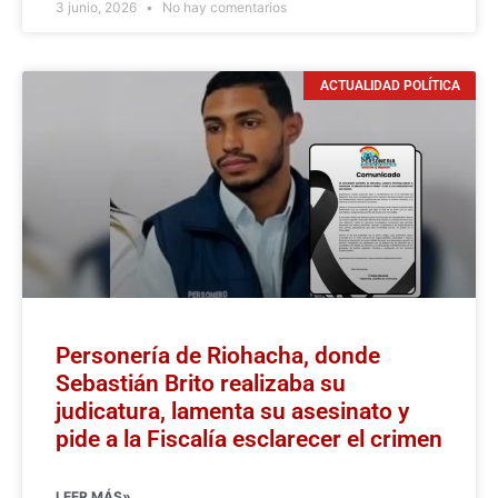
3 junio, 2026
No hay comentarios
ACTUALIDAD POLÍTICA
Personería de Riohacha, donde
Sebastián Brito realizaba su
judicatura, lamenta su asesinato y
pide a la Fiscalía esclarecer el crimen
LEER MÁS»