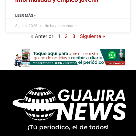
LEER MÁS»
3 junio, 2026
No hay comentarios
« Anterior
1
2
3
Siguiente »
¡Tú periodico, el de todos!