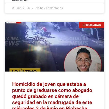
3 junio, 2026
No hay comentarios
DESTACADAS
Homicidio de joven que estaba a
punto de graduarse como abogado
quedó grabado en cámara de
seguridad en la madrugada de este
miércoles 3 de junio en Riohacha