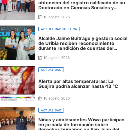
obtención del registro calificado de su
Doctorado en Ciencias Sociales y
reafirmó su apuesta por la investigación
con impacto regional
10 agosto, 2026
ACTUALIDAD POLÍTICA
Alcalde Jaime Buitrago y gestora social
de Uribia reciben reconocimiento
durante rendición de cuentas del
hospital
10 agosto, 2026
ACTUALIDAD
Alerta por altas temperaturas: La
Guajira podría alcanzar hasta 43 °C
10 agosto, 2026
ACTUALIDAD
Niñas y adolescentes Wiwa participan
en jornada de formación sobre
derechos humanos en San Juan del