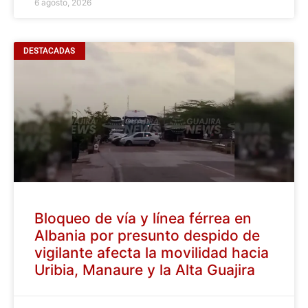
6 agosto, 2026
DESTACADAS
Bloqueo de vía y línea férrea en
Albania por presunto despido de
vigilante afecta la movilidad hacia
Uribia, Manaure y la Alta Guajira