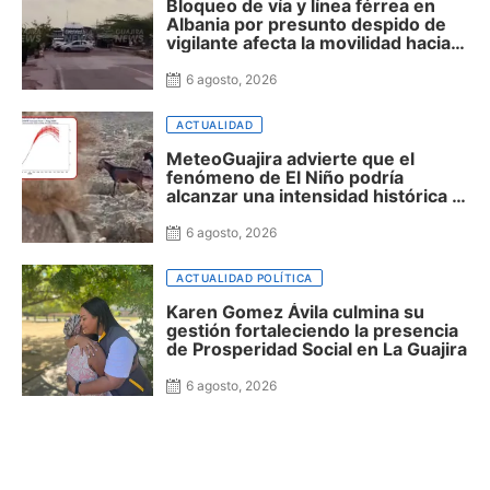
Bloqueo de vía y línea férrea en
Albania por presunto despido de
vigilante afecta la movilidad hacia
Uribia, Manaure y la Alta Guajira
6 agosto, 2026
ACTUALIDAD
MeteoGuajira advierte que el
fenómeno de El Niño podría
alcanzar una intensidad histórica y
extender la sequía hasta 2027
6 agosto, 2026
ACTUALIDAD POLÍTICA
Karen Gomez Ávila culmina su
gestión fortaleciendo la presencia
de Prosperidad Social en La Guajira
6 agosto, 2026