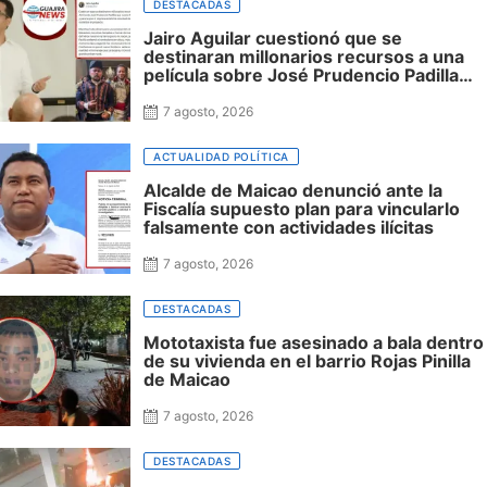
DESTACADAS
Jairo Aguilar cuestionó que se
destinaran millonarios recursos a una
película sobre José Prudencio Padilla
que nunca fue presentada en La Guajira
ni incluyó al departamento, mientras
7 agosto, 2026
siguen sin financiación las obras en su
honor en Riohacha
ACTUALIDAD POLÍTICA
Alcalde de Maicao denunció ante la
Fiscalía supuesto plan para vincularlo
falsamente con actividades ilícitas
7 agosto, 2026
DESTACADAS
Mototaxista fue asesinado a bala dentro
de su vivienda en el barrio Rojas Pinilla
de Maicao
7 agosto, 2026
DESTACADAS