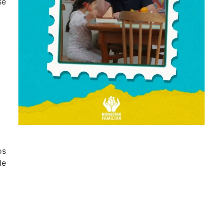
se
os
de