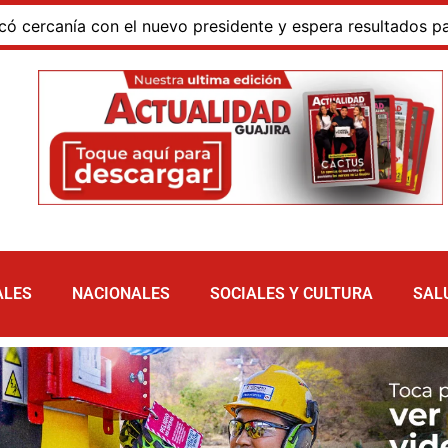
o presidente y espera resultados para La Guajira
La 
ALES
NACIONALES
SOCIALES Y CULTURA
SAL