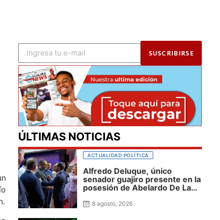
SUSCRIBIRSE
ÚLTIMAS NOTICIAS
ACTUALIDAD POLÍTICA
Alfredo Deluque, único
un
senador guajiro presente en la
posesión de Abelardo De La
ío
Espriella, destacó cercanía
n.
con el nuevo presidente y
8 agosto, 2026
espera resultados para La