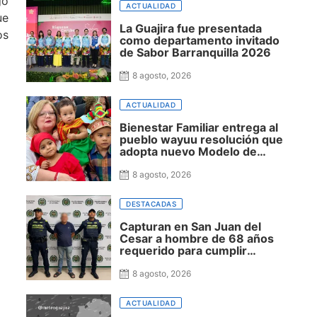
go
Guajira
ACTUALIDAD
ue
La Guajira fue presentada
os
como departamento invitado
de Sabor Barranquilla 2026
8 agosto, 2026
ACTUALIDAD
Bienestar Familiar entrega al
pueblo wayuu resolución que
adopta nuevo Modelo de
Atención Integral en La Guajira
8 agosto, 2026
DESTACADAS
Capturan en San Juan del
Cesar a hombre de 68 años
requerido para cumplir
condena por concierto para
delinquir y tráfico de drogas
8 agosto, 2026
ACTUALIDAD