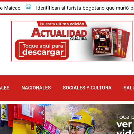
 al turista bogotano que murió por inmersión en las dunas
ALES
NACIONALES
SOCIALES Y CULTURA
SAL