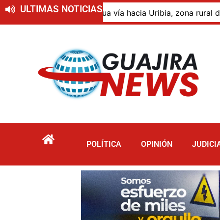
ULTIMAS NOTICIAS
a vía hacia Uribia, zona rural de Maicao
Identifican
POLÍTICA
OPINIÓN
JUDICI