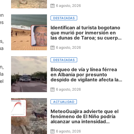
zona rural de Maicao
6 agosto, 2026
en
DESTACADAS
es
Identifican al turista bogotano
que murió por inmersión en
las dunas de Taroa; su cuerpo
s,
permanece en Riohacha a la
espera de ser trasladado
ua
6 agosto, 2026
DESTACADAS
n,
Bloqueo de vía y línea férrea
da
en Albania por presunto
despido de vigilante afecta la
el
movilidad hacia Uribia,
Manaure y la Alta Guajira
6 agosto, 2026
ACTUALIDAD
MeteoGuajira advierte que el
fenómeno de El Niño podría
alcanzar una intensidad
histórica y extender la sequía
hasta 2027
6 agosto, 2026