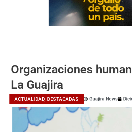
Organizaciones humani
La Guajira
Guajira News
Dic
ACTUALIDAD
,
DESTACADAS