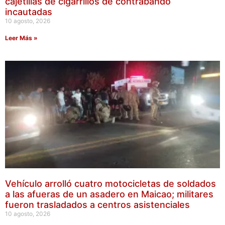
cajetillas de cigarrillos de contrabando
incautadas
10 agosto, 2026
Leer Más »
Vehículo arrolló cuatro motocicletas de soldados
a las afueras de un asadero en Maicao; militares
fueron trasladados a centros asistenciales
10 agosto, 2026