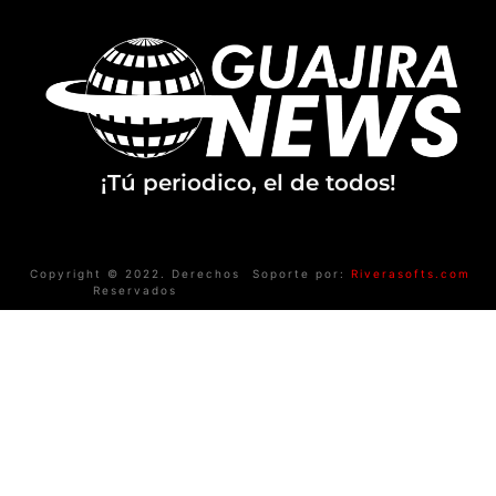
¡Tú periodico, el de todos!
Copyright © 2022. Derechos
Soporte por:
Riverasofts.com
Reservados