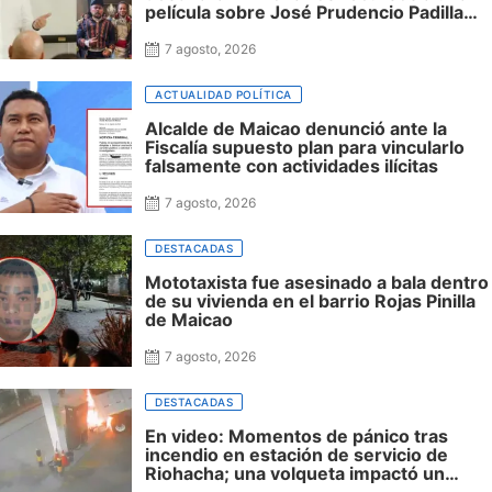
película sobre José Prudencio Padilla
que nunca fue presentada en La Guajira
ni incluyó al departamento, mientras
7 agosto, 2026
siguen sin financiación las obras en su
honor en Riohacha
ACTUALIDAD POLÍTICA
Alcalde de Maicao denunció ante la
Fiscalía supuesto plan para vincularlo
falsamente con actividades ilícitas
7 agosto, 2026
DESTACADAS
Mototaxista fue asesinado a bala dentro
de su vivienda en el barrio Rojas Pinilla
de Maicao
7 agosto, 2026
DESTACADAS
En video: Momentos de pánico tras
incendio en estación de servicio de
Riohacha; una volqueta impactó un