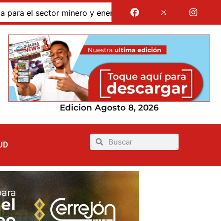
energético de La Guajira tras anuncio del presidente Abela
Edicion Agosto 8, 2026
UD