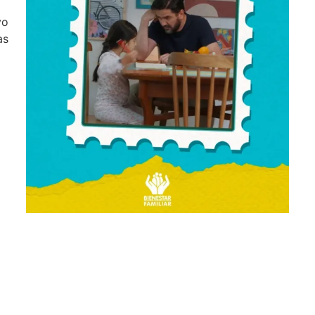
vo
as