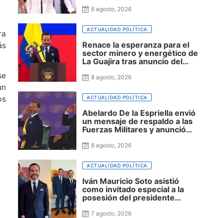
palabras como presidente y se
despidió de Colombia
8 agosto, 2026
ACTUALIDAD POLÍTICA
ra
Renace la esperanza para el
ás
sector minero y energético de
La Guajira tras anuncio del
presidente Abelardo De La
se
Espriella sobre exploración y
8 agosto, 2026
fracking
un
os
ACTUALIDAD POLÍTICA
Abelardo De la Espriella envió
un mensaje de respaldo a las
Fuerzas Militares y anunció
que la seguridad será una
prioridad de su Gobierno
8 agosto, 2026
ACTUALIDAD POLÍTICA
Iván Mauricio Soto asistió
como invitado especial a la
posesión del presidente
Abelardo De la Espriella y
reafirma su cercanía con el
7 agosto, 2026