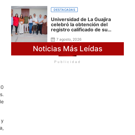
nuevo Gobierno
DESTACADAS
Universidad de La Guajira
celebró la obtención del
registro calificado de su
Doctorado en Ciencias
Sociales y reafirmó su apuesta
7 agosto, 2026
por la investigación con
Noticias Más Leídas
impacto regional
Publicidad
10
s.
de
 y
a,
.