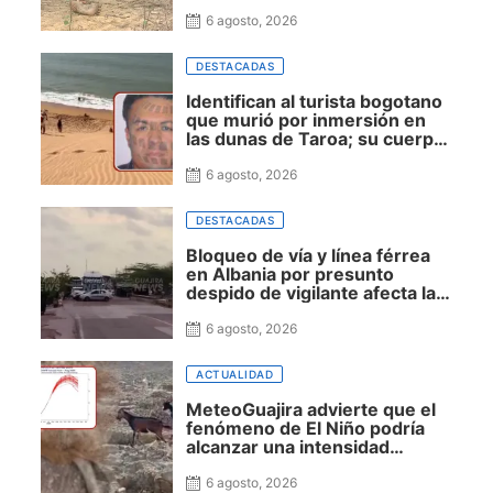
zona rural de Maicao
6 agosto, 2026
DESTACADAS
Identifican al turista bogotano
que murió por inmersión en
las dunas de Taroa; su cuerpo
permanece en Riohacha a la
espera de ser trasladado
6 agosto, 2026
DESTACADAS
Bloqueo de vía y línea férrea
en Albania por presunto
despido de vigilante afecta la
movilidad hacia Uribia,
Manaure y la Alta Guajira
6 agosto, 2026
ACTUALIDAD
MeteoGuajira advierte que el
fenómeno de El Niño podría
alcanzar una intensidad
histórica y extender la sequía
hasta 2027
6 agosto, 2026