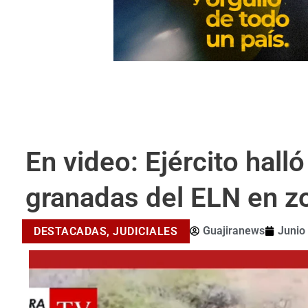
En video: Ejército hall
granadas del ELN en z
Guajiranews
Junio
DESTACADAS
,
JUDICIALES