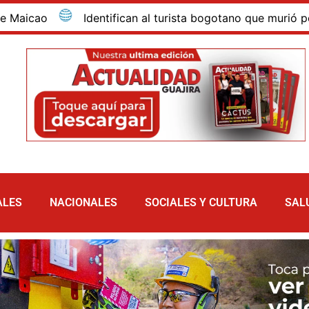
ifican al turista bogotano que murió por inmersión en las 
ALES
NACIONALES
SOCIALES Y CULTURA
SAL