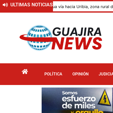
ULTIMAS NOTICIAS
ntigua vía hacia Uribia, zona rural de Maicao
Ident
POLÍTICA
OPINIÓN
JUDICI