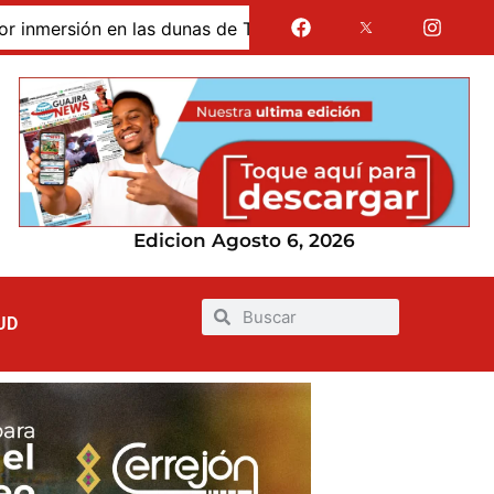
dunas de Taroa; su cuerpo permanece en Riohacha a la esper
Edicion Agosto 6, 2026
UD