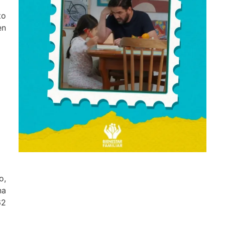
to
en
o,
na
62