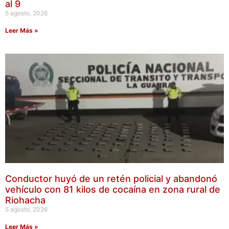
al 9
5 agosto, 2026
Leer Más »
Conductor huyó de un retén policial y abandonó
vehículo con 81 kilos de cocaína en zona rural de
Riohacha
5 agosto, 2026
Leer Más »