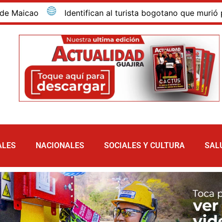
 al turista bogotano que murió por inmersión en las dunas
ALES
NACIONALES
SOCIALES Y CULTURA
SAL