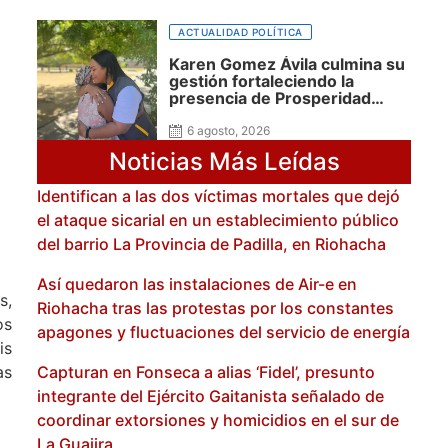
ACTUALIDAD POLÍTICA
Karen Gomez Ávila culmina su
gestión fortaleciendo la
presencia de Prosperidad
Social en La Guajira
6 agosto, 2026
Noticias Más Leídas
Identifican a las dos víctimas mortales que dejó
el ataque sicarial en un establecimiento público
del barrio La Provincia de Padilla, en Riohacha
Así quedaron las instalaciones de Air-e en
s,
Riohacha tras las protestas por los constantes
os
apagones y fluctuaciones del servicio de energía
is
as
Capturan en Fonseca a alias ‘Fidel’, presunto
integrante del Ejército Gaitanista señalado de
coordinar extorsiones y homicidios en el sur de
La Guajira