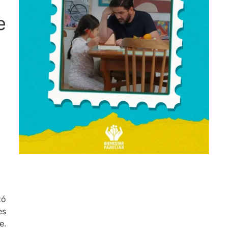
e
zó
es
e.