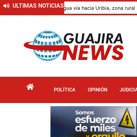
ULTIMAS NOTICIAS
a vía hacia Uribia, zona rural de Maicao
Identifican
POLÍTICA
OPINIÓN
JUDICI