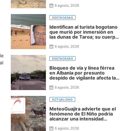
zona rural de Maicao
6 agosto, 2026
DESTACADAS
Identifican al turista bogotano
que murió por inmersión en
las dunas de Taroa; su cuerpo
permanece en Riohacha a la
espera de ser trasladado
6 agosto, 2026
de
DESTACADAS
al
Bloqueo de vía y línea férrea
en Albania por presunto
despido de vigilante afecta la
movilidad hacia Uribia,
Manaure y la Alta Guajira
6 agosto, 2026
ACTUALIDAD
MeteoGuajira advierte que el
fenómeno de El Niño podría
alcanzar una intensidad
histórica y extender la sequía
hasta 2027
6 agosto, 2026