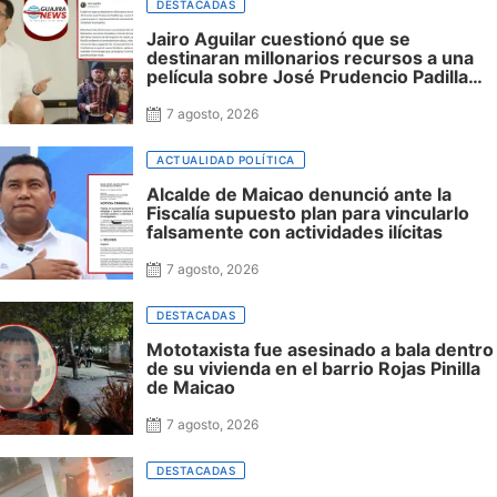
DESTACADAS
Jairo Aguilar cuestionó que se
destinaran millonarios recursos a una
película sobre José Prudencio Padilla
que nunca fue presentada en La Guajira
ni incluyó al departamento, mientras
7 agosto, 2026
siguen sin financiación las obras en su
honor en Riohacha
ACTUALIDAD POLÍTICA
Alcalde de Maicao denunció ante la
Fiscalía supuesto plan para vincularlo
falsamente con actividades ilícitas
7 agosto, 2026
DESTACADAS
Mototaxista fue asesinado a bala dentro
de su vivienda en el barrio Rojas Pinilla
de Maicao
7 agosto, 2026
DESTACADAS