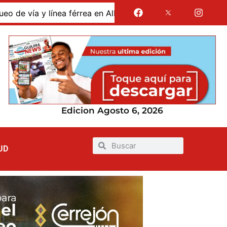
Albania por presunto despido de vigilante afecta la movilida
Edicion Agosto 6, 2026
UD