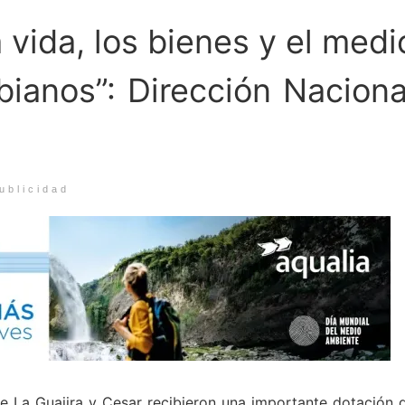
 vida, los bienes y el medi
ianos”: Dirección Naciona
ublicidad
La Guajira y Cesar recibieron una importante dotación 