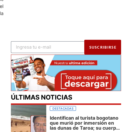
el
la
SUSCRIBIRSE
ÚLTIMAS NOTICIAS
DESTACADAS
Identifican al turista bogotano
que murió por inmersión en
las dunas de Taroa; su cuerpo