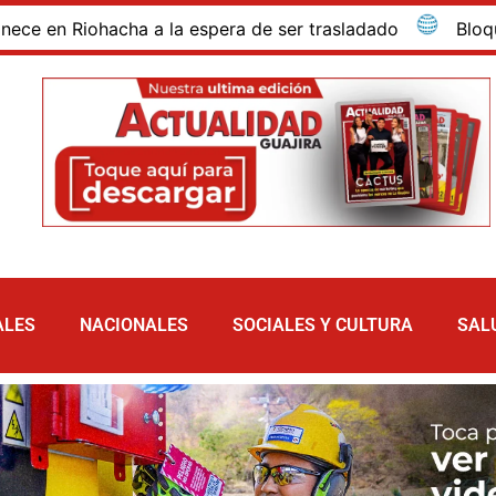
a de ser trasladado
Bloqueo de vía y línea férrea en 
ALES
NACIONALES
SOCIALES Y CULTURA
SAL