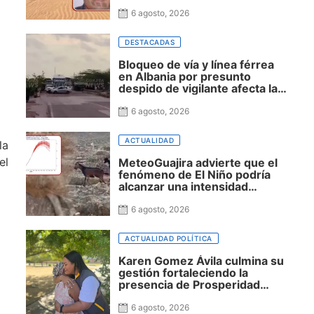
permanece en Riohacha a la
espera de ser trasladado
6 agosto, 2026
DESTACADAS
Bloqueo de vía y línea férrea
en Albania por presunto
despido de vigilante afecta la
movilidad hacia Uribia,
Manaure y la Alta Guajira
6 agosto, 2026
ACTUALIDAD
la
el
MeteoGuajira advierte que el
fenómeno de El Niño podría
alcanzar una intensidad
histórica y extender la sequía
hasta 2027
6 agosto, 2026
ACTUALIDAD POLÍTICA
Karen Gomez Ávila culmina su
gestión fortaleciendo la
presencia de Prosperidad
Social en La Guajira
6 agosto, 2026