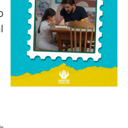
o
l
de