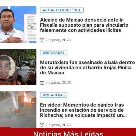
siguen sin financiación las obras en su
honor en Riohacha
ACTUALIDAD POLÍTICA
Alcalde de Maicao denunció ante la
Fiscalía supuesto plan para vincularlo
falsamente con actividades ilícitas
7 agosto, 2026
DESTACADAS
Mototaxista fue asesinado a bala dentro
de su vivienda en el barrio Rojas Pinilla
de Maicao
7 agosto, 2026
DESTACADAS
En video: Momentos de pánico tras
incendio en estación de servicio de
Riohacha; una volqueta impactó un
surtidor durante una maniobra en
reversa
7 agosto, 2026
Noticias Más Leídas