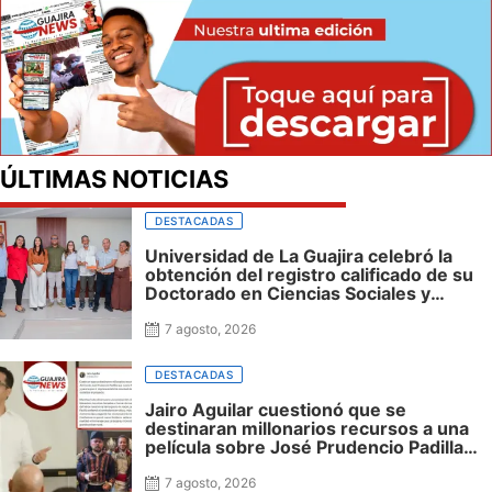
ÚLTIMAS NOTICIAS
DESTACADAS
Universidad de La Guajira celebró la
obtención del registro calificado de su
Doctorado en Ciencias Sociales y
reafirmó su apuesta por la investigación
con impacto regional
7 agosto, 2026
DESTACADAS
Jairo Aguilar cuestionó que se
destinaran millonarios recursos a una
película sobre José Prudencio Padilla
que nunca fue presentada en La Guajira
ni incluyó al departamento, mientras
7 agosto, 2026