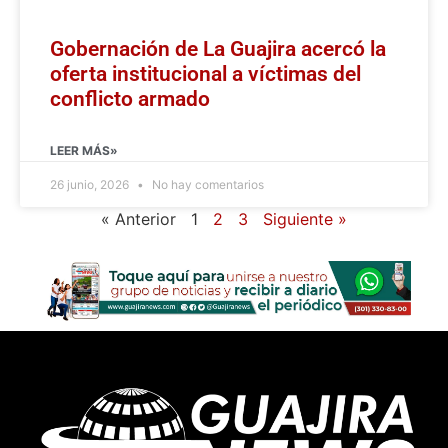
Gobernación de La Guajira acercó la
oferta institucional a víctimas del
conflicto armado
LEER MÁS»
26 junio, 2026
No hay comentarios
« Anterior
1
2
3
Siguiente »