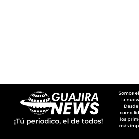
Somos el
la nuev
Desde 
como líd
los prim
¡Tú periodico, el de todos!
más imp