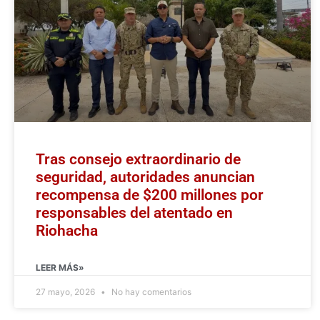
Tras consejo extraordinario de
seguridad, autoridades anuncian
recompensa de $200 millones por
responsables del atentado en
Riohacha
LEER MÁS»
27 mayo, 2026
No hay comentarios