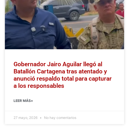
Gobernador Jairo Aguilar llegó al
Batallón Cartagena tras atentado y
anunció respaldo total para capturar
a los responsables
LEER MÁS»
27 mayo, 2026
No hay comentarios