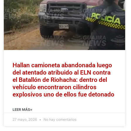
Hallan camioneta abandonada luego
del atentado atribuido al ELN contra
el Batallón de Riohacha: dentro del
vehículo encontraron cilindros
explosivos uno de ellos fue detonado
LEER MÁS»
27 mayo, 2026
No hay comentarios