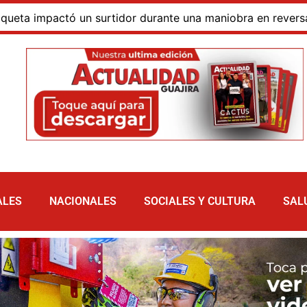
urtidor durante una maniobra en reversa
Hallan cadá
ALES
NACIONALES
SOCIALES Y CULTURA
SAL