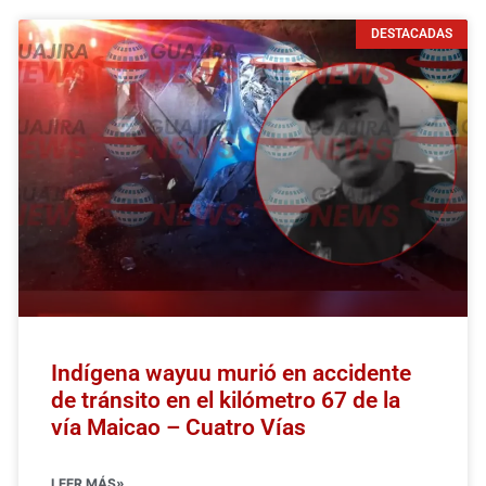
DESTACADAS
Indígena wayuu murió en accidente
de tránsito en el kilómetro 67 de la
vía Maicao – Cuatro Vías
LEER MÁS»