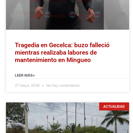
Tragedia en Gecelca: buzo falleció
mientras realizaba labores de
mantenimiento en Mingueo
LEER MÁS»
27 mayo, 2026
No hay comentarios
ACTUALIDAD