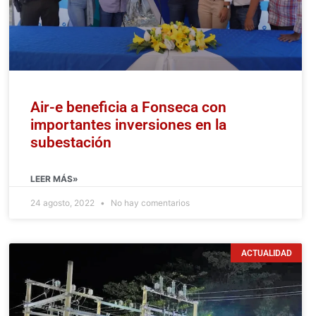
Air-e beneficia a Fonseca con
importantes inversiones en la
subestación
LEER MÁS»
24 agosto, 2022
No hay comentarios
ACTUALIDAD