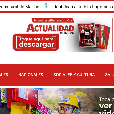
icao
Identifican al turista bogotano que murió por i
ALES
NACIONALES
SOCIALES Y CULTURA
SAL