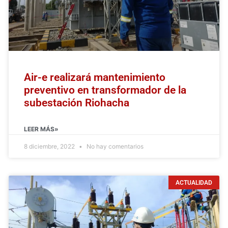
Air-e realizará mantenimiento
preventivo en transformador de la
subestación Riohacha
LEER MÁS»
8 diciembre, 2022
No hay comentarios
ACTUALIDAD