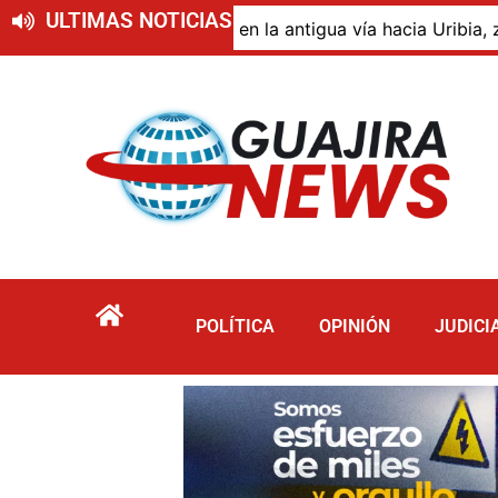
ULTIMAS NOTICIAS
posición en la antigua vía hacia Uribia, zona rural de Ma
POLÍTICA
OPINIÓN
JUDICI