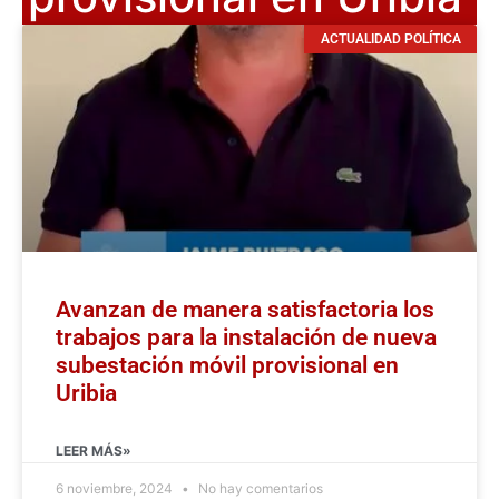
ACTUALIDAD POLÍTICA
Avanzan de manera satisfactoria los
trabajos para la instalación de nueva
subestación móvil provisional en
Uribia
LEER MÁS»
6 noviembre, 2024
No hay comentarios