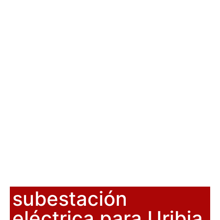
subestación
eléctrica para Uribia