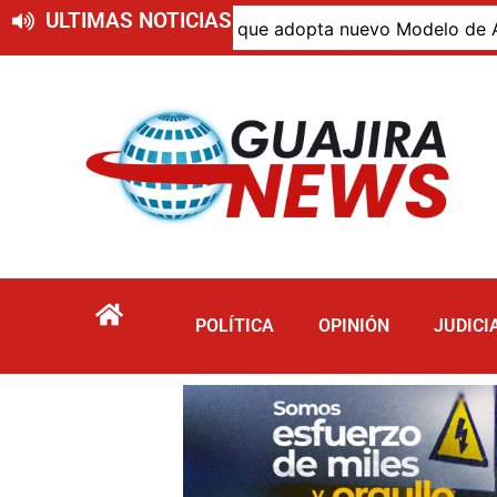
ULTIMAS NOTICIAS
blo wayuu resolución que adopta nuevo Modelo de Atención I
POLÍTICA
OPINIÓN
JUDICI