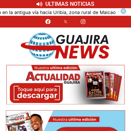
ULTIMAS NOTICIAS
ntigua vía hacia Uribia, zona rural de Maicao
Identi