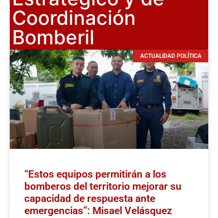
Coordinación
Bomberil
ACTUALIDAD POLÍTICA
“Estos equipos permitirán a los
bomberos del territorio mejorar su
capacidad de respuesta ante
emergencias”: Misael Velásquez