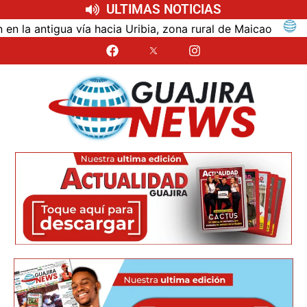
ULTIMAS NOTICIAS
ntigua vía hacia Uribia, zona rural de Maicao
Ident