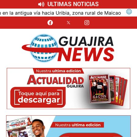
ULTIMAS NOTICIAS
ntigua vía hacia Uribia, zona rural de Maicao
Ident