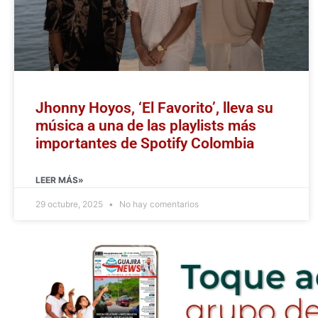
Jhonny Hoyos, ‘El Favorito’, lleva su
música a una de las playlists más
importantes de Spotify Colombia
LEER MÁS»
29 octubre, 2025
No hay comentarios