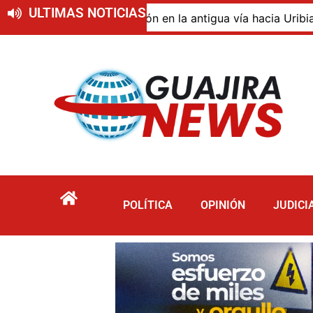
ULTIMAS NOTICIAS
 de descomposición en la antigua vía hacia Uribia, zona r
POLÍTICA
OPINIÓN
JUDICI