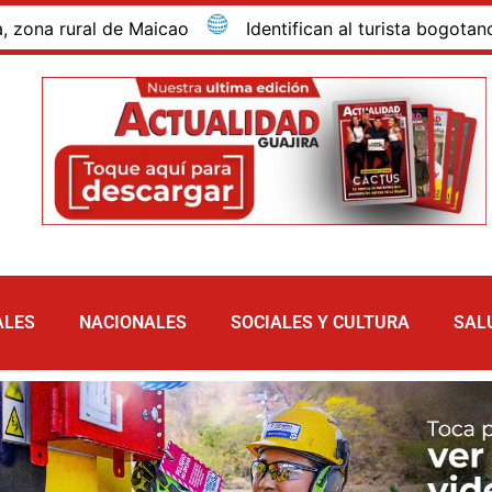
ural de Maicao
Identifican al turista bogotano que 
ALES
NACIONALES
SOCIALES Y CULTURA
SAL