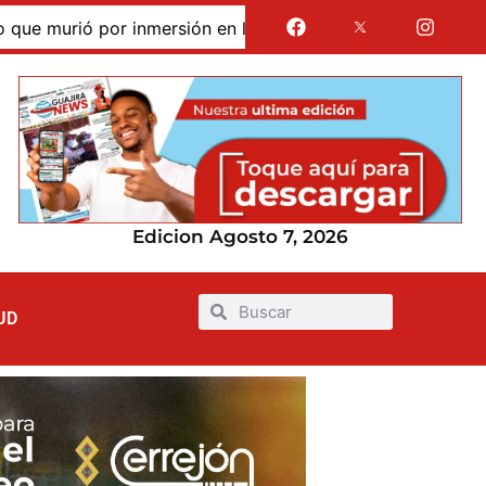
murió por inmersión en las dunas de Taroa; su cuerpo perma
Edicion Agosto 7, 2026
UD