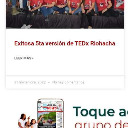
Exitosa 5ta versión de TEDx Riohacha
LEER MÁS»
21 noviembre, 2022
No hay comentarios