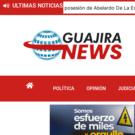
ULTIMAS NOTICIAS
jiro presente en la posesión de Abelardo De La Espriella, 
POLÍTICA
OPINIÓN
JUDICI