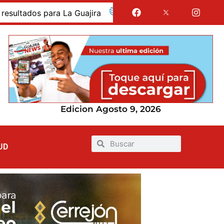
os para La Guajira
La Guajira fue presentada como d
Edicion Agosto 9, 2026
UD