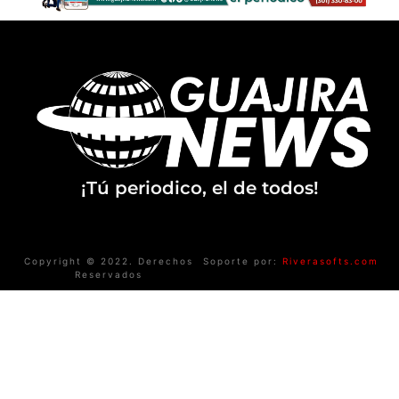
¡Tú periodico, el de todos!
Copyright © 2022. Derechos
Soporte por:
Riverasofts.com
Reservados