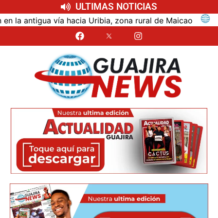
ULTIMAS NOTICIAS
ntigua vía hacia Uribia, zona rural de Maicao
Identi