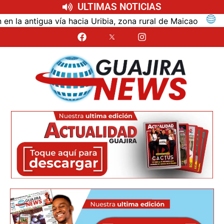
ULTIMAS NOTICIAS
ntigua vía hacia Uribia, zona rural de Maicao
Ident