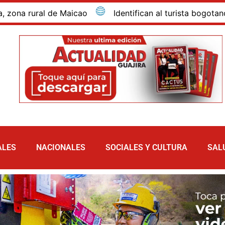
rural de Maicao
Identifican al turista bogotano que 
ALES
NACIONALES
SOCIALES Y CULTURA
SAL