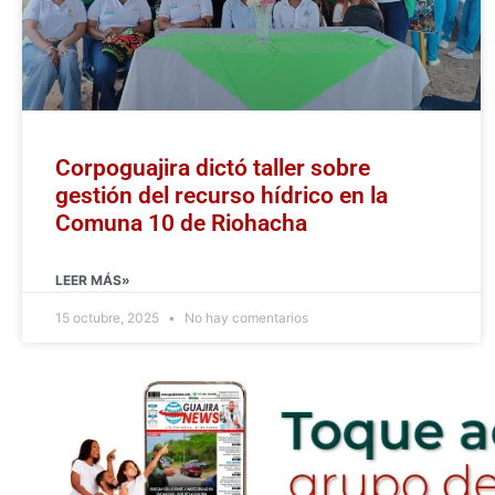
Corpoguajira dictó taller sobre
gestión del recurso hídrico en la
Comuna 10 de Riohacha
LEER MÁS»
15 octubre, 2025
No hay comentarios