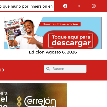
murió por inmersión en las dunas de Taroa; su cuerpo perma
Edicion Agosto 6, 2026
UD