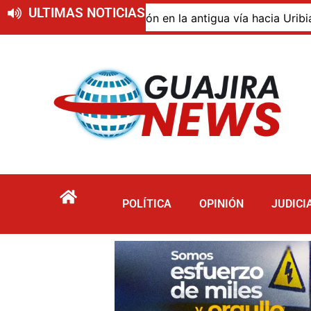
ULTIMAS NOTICIAS
o de descomposición en la antigua vía hacia Uribia, zona 
POLÍTICA
OPINIÓN
JUDICI