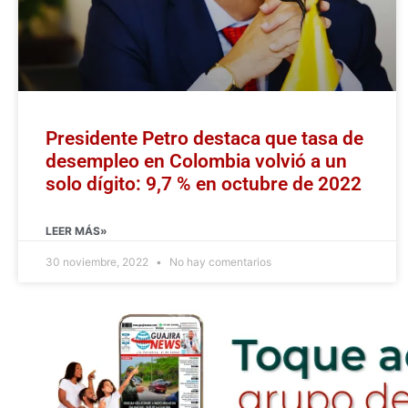
Presidente Petro destaca que tasa de
desempleo en Colombia volvió a un
solo dígito: 9,7 % en octubre de 2022
LEER MÁS»
30 noviembre, 2022
No hay comentarios