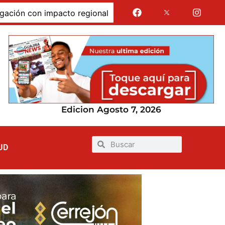
con impacto regional
Jairo Aguilar cuestionó que se 
Edicion Agosto 7, 2026
UD