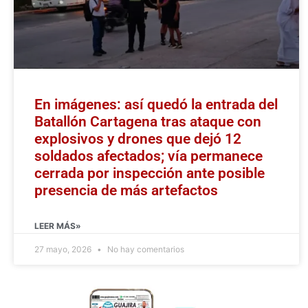
En imágenes: así quedó la entrada del
Batallón Cartagena tras ataque con
explosivos y drones que dejó 12
soldados afectados; vía permanece
cerrada por inspección ante posible
presencia de más artefactos
LEER MÁS»
27 mayo, 2026
No hay comentarios