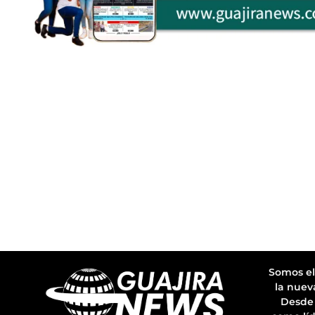
Somos el
la nuev
Desde 