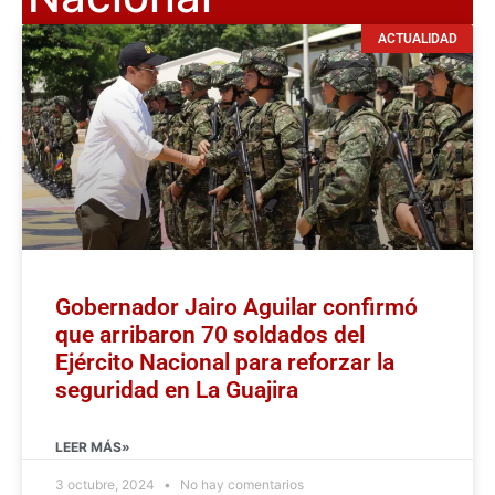
ACTUALIDAD
Gobernador Jairo Aguilar confirmó
que arribaron 70 soldados del
Ejército Nacional para reforzar la
seguridad en La Guajira
LEER MÁS»
3 octubre, 2024
No hay comentarios