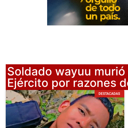
Soldado wayuu murió p
Ejército por razones d
DESTACADAS