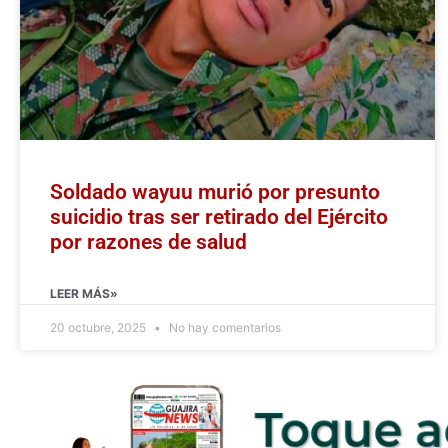
Soldado wayuu murió por presunto
suicidio tras ser retirado del Ejército
por razones de salud
LEER MÁS»
20 octubre, 2025
No hay comentarios