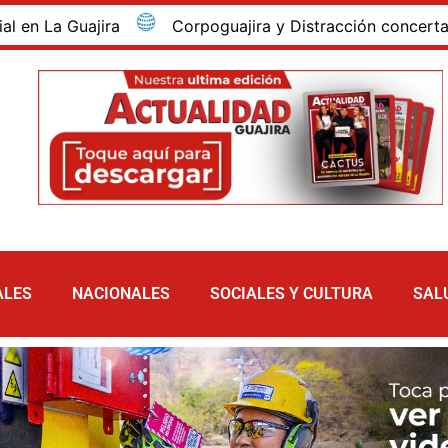
 Guajira
Corpoguajira y Distracción concertan los a
ALES
NACIONALES
SOCIALES Y CULTURA
SAL