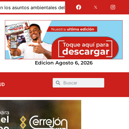
suntos ambientales del nuevo EOT
Alcaldía de Uribia 
Edicion Agosto 6, 2026
UD