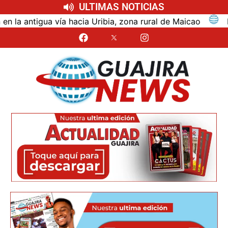
ULTIMAS NOTICIAS
ntigua vía hacia Uribia, zona rural de Maicao
Identi