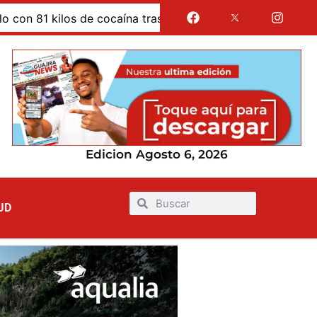
1 kilos de cocaína tras evadir un retén de la Policía en La
Edicion Agosto 6, 2026
UD