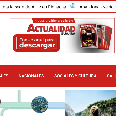
la sede de Air-e en Riohacha
Abandonan vehículo con 8
ALES
NACIONALES
SOCIALES Y CULTURA
SAL