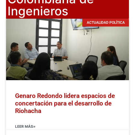
Ingenieros
ACTUALIDAD POLÍTICA
Genaro Redondo lidera espacios de
concertación para el desarrollo de
Riohacha
LEER MÁS»