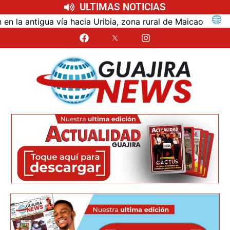
ULTIMAS NOTICIAS
ntigua vía hacia Uribia, zona rural de Maicao
Identi