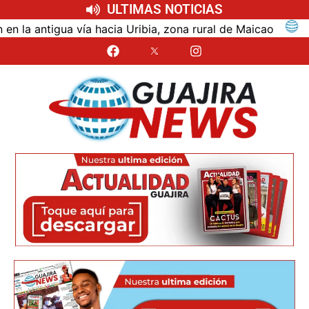
ULTIMAS NOTICIAS
ntigua vía hacia Uribia, zona rural de Maicao
Ident